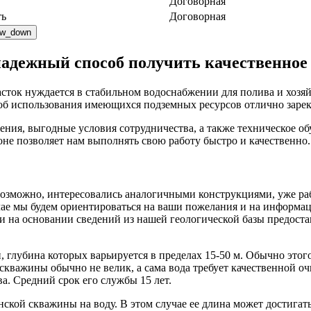
Договорная
ть
Договорная
ow_down
надежный способ получить качественное
сток нуждается в стабильном водоснабжении для полива и хозя
об использования имеющихся подземных ресурсов отлично зарек
ния, выгодные условия сотрудничества, а также техническое о
не позволяет нам выполнять свою работу быстро и качественно.
 возможно, интересовались аналогичными конструкциями, уже ра
ае мы будем ориентироваться на ваши пожелания и на информац
и на основании сведений из нашей геологической базы предоста
, глубина которых варьируется в пределах 15-50 м. Обычно этог
 скважины обычно не велик, а сама вода требует качественной 
а. Средний срок его службы 15 лет.
ской скважины на воду. В этом случае ее длина может достигать