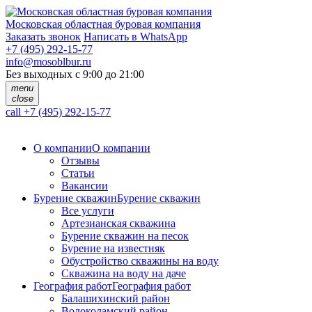
Московская областная буровая компания
Заказать звонок
Написать в WhatsApp
+7 (495) 292-15-77
info@mosoblbur.ru
Без выходных с 9:00 до 21:00
menu
close
call
+7 (495) 292-15-77
О компании
О компании
Отзывы
Статьи
Вакансии
Бурение скважин
Бурение скважин
Все услуги
Артезианская скважина
Бурение скважин на песок
Бурение на известняк
Обустройство скважины на воду
Скважина на воду на даче
География работ
География работ
Балашихинский район
Волоколамский район