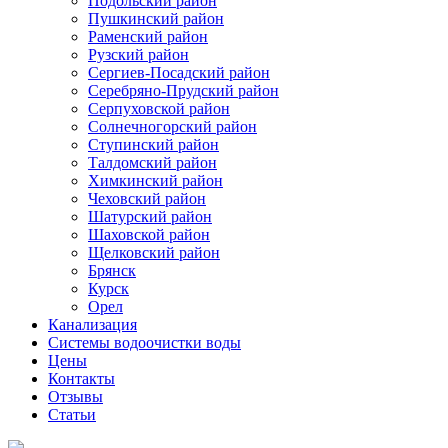
Подольский район
Пушкинский район
Раменский район
Рузский район
Сергиев-Посадский район
Серебряно-Прудский район
Серпуховской район
Солнечногорский район
Ступинский район
Талдомский район
Химкинский район
Чеховский район
Шатурский район
Шаховской район
Щелковский район
Брянск
Курск
Орел
Канализация
Системы водоочистки воды
Цены
Контакты
Отзывы
Статьи