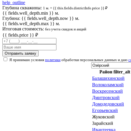
help_outline
Глубина скважины:
1 м. = {{ this.fields.districtInfo.price }} ₽
{{ fields.well_depth.min }} м.
Глубина: {{ fields.well_depth.now }} м.
{{ fields.well_depth.max }} м.
Итоговая стоимость:
без учета скидок и акций
{{ fields.price }}
₽
Отправить заявку
Я принимаю условия
политики
обработки персональных данных и даю
с
Район
filter_alt
Балашихинский
Волоколамский
Воскресенский
Дмитровский
Домодедовский
Егорьевский
Жуковский
Зарайский
Ивантеевка