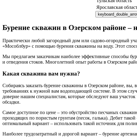
Тульская область
Ярославская облас
keyboard_double_arr
Бурение скважин в Озерском районе – 
Практически любой загородный дом или садово-огородный уча
«Мособлбур» с помощью бурения скважины на воду. Этот спос
Мы предлагаем заказчикам наиболее эффективные способы буре
и отведения стоков. Многолетний опыт работы в Озерском райо
Какая скважина вам нужна?
Собираясь заказать бурение скважины в Озерском районе, вы,
требованиях к нужной вам водоподающей системе. В этом случ
доверие нашим специалистам, которые обследуют ваш участок 
обсадки.
Самое доступное по цене – это обустройство песчаных скважин
проходящих по пористым грунтам (песок, галька). Дебит такой
оптимальный вариант – использовать такой источник для полив
Наиболее трудозатратный и дорогой вариант – бурение артезиан