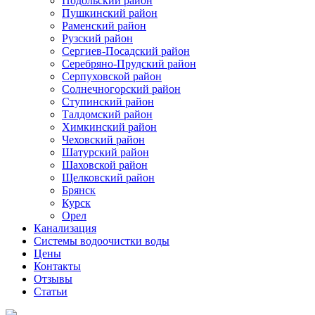
Подольский район
Пушкинский район
Раменский район
Рузский район
Сергиев-Посадский район
Серебряно-Прудский район
Серпуховской район
Солнечногорский район
Ступинский район
Талдомский район
Химкинский район
Чеховский район
Шатурский район
Шаховской район
Щелковский район
Брянск
Курск
Орел
Канализация
Системы водоочистки воды
Цены
Контакты
Отзывы
Статьи