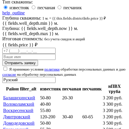
Тип скважины:
известняк
песчаная
песчаник
help_outline
Глубина скважины:
1 м. = {{ this.fields.districtInfo.price }} ₽
{{ fields.well_depth.min }} м.
Глубина: {{ fields.well_depth.now }} м.
{{ fields.well_depth.max }} м.
Итоговая стоимость:
без учета скидок и акций
{{ fields.price }}
₽
Отправить заявку
Я принимаю условия
политики
обработки персональных данных и даю
согласие
на обработку персональных данных
нПВХ
Район
filter_alt
известняк
песчаная
песчаник
труба
Балашихинский
50-80
20-30
3 200 руб.
Волоколамский
40-80
3 300 руб.
Воскресенский
55-80
3 200 руб.
Дмитровский
120-200
30-40
60-65
3 200 руб.
Домодедовский
50-80
3 500 руб.