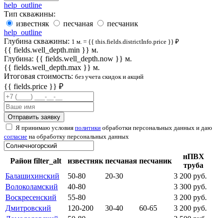
help_outline
Тип скважины:
известняк
песчаная
песчаник
help_outline
Глубина скважины:
1 м. = {{ this.fields.districtInfo.price }} ₽
{{ fields.well_depth.min }} м.
Глубина: {{ fields.well_depth.now }} м.
{{ fields.well_depth.max }} м.
Итоговая стоимость:
без учета скидок и акций
{{ fields.price }}
₽
Отправить заявку
Я принимаю условия
политики
обработки персональных данных и даю
согласие
на обработку персональных данных
нПВХ
Район
filter_alt
известняк
песчаная
песчаник
труба
Балашихинский
50-80
20-30
3 200 руб.
Волоколамский
40-80
3 300 руб.
Воскресенский
55-80
3 200 руб.
Дмитровский
120-200
30-40
60-65
3 200 руб.