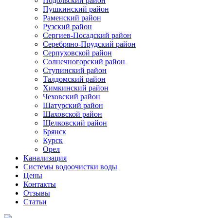
Подольский район
Пушкинский район
Раменский район
Рузский район
Сергиев-Посадский район
Серебряно-Прудский район
Серпуховской район
Солнечногорский район
Ступинский район
Талдомский район
Химкинский район
Чеховский район
Шатурский район
Шаховской район
Щелковский район
Брянск
Курск
Орел
Канализация
Системы водоочистки воды
Цены
Контакты
Отзывы
Статьи