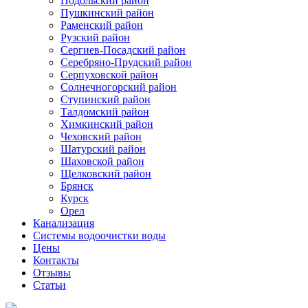
Подольский район
Пушкинский район
Раменский район
Рузский район
Сергиев-Посадский район
Серебряно-Прудский район
Серпуховской район
Солнечногорский район
Ступинский район
Талдомский район
Химкинский район
Чеховский район
Шатурский район
Шаховской район
Щелковский район
Брянск
Курск
Орел
Канализация
Системы водоочистки воды
Цены
Контакты
Отзывы
Статьи