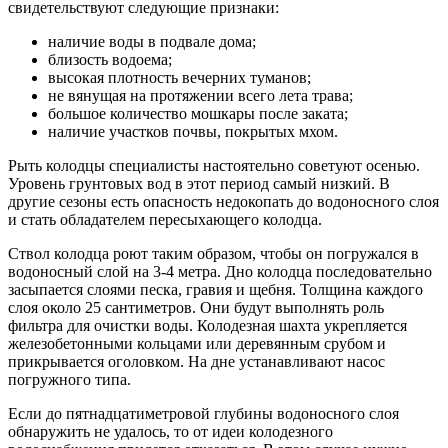
свидетельствуют следующие признаки:
наличие воды в подвале дома;
близость водоема;
высокая плотность вечерних туманов;
не вянущая на протяжении всего лета трава;
большое количество мошкары после заката;
наличие участков почвы, покрытых мхом.
Рыть колодцы специалисты настоятельно советуют осенью.
Уровень грунтовых вод в этот период самый низкий. В
другие сезоны есть опасность недокопать до водоносного слоя
и стать обладателем пересыхающего колодца.
Ствол колодца роют таким образом, чтобы он погружался в
водоносный слой на 3-4 метра. Дно колодца последовательно
засыпается слоями песка, гравия и щебня. Толщина каждого
слоя около 25 сантиметров. Они будут выполнять роль
фильтра для очистки воды. Колодезная шахта укрепляется
железобетонными кольцами или деревянным срубом и
прикрывается оголовком. На дне устанавливают насос
погружного типа.
Если до пятнадцатиметровой глубины водоносного слоя
обнаружить не удалось, то от идеи колодезного