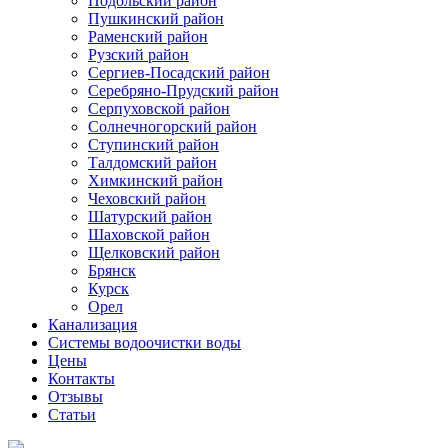
Подольский район
Пушкинский район
Раменский район
Рузский район
Сергиев-Посадский район
Серебряно-Прудский район
Серпуховской район
Солнечногорский район
Ступинский район
Талдомский район
Химкинский район
Чеховский район
Шатурский район
Шаховской район
Щелковский район
Брянск
Курск
Орел
Канализация
Системы водоочистки воды
Цены
Контакты
Отзывы
Статьи