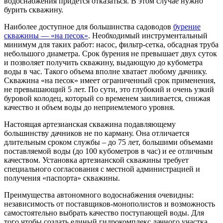
водоснабжения придется отказаться. В этом случае нужно
бурить скважину.
Наиболее доступное для большинства садоводов
бурение
скважины — «на песок»
. Необходимый инструментальный
минимум для таких работ: насос, фильтр-сетка, обсадная труба
небольшого диаметра. Срок бурения не превышает двух суток
и позволяет получить скважину, выдающую до кубометра
воды в час. Такого объема вполне хватает любому дачнику.
Скважина «на песок» имеет ограниченный срок применения,
не превышающий 5 лет. По сути, это глубокий и очень узкий
буровой колодец, который со временем заиливается, снижая
качество и объем воды до неприемлемого уровня.
Настоящая артезианская скважина подавляющему
большинству дачников не по карману. Она отличается
длительным сроком службы – до 75 лет, большими объемами
поставляемой воды (до 100 кубометров в час) и ее отличным
качеством. Установка артезианской скважины требует
специального согласования с местной администрацией и
получения «паспорта» скважины.
Преимущества автономного водоснабжения очевидны:
независимость от поставщиков-монополистов и возможность
самостоятельно выбрать качество поступающей воды. Для
того чтобы создать единый гидрокомплекс дачного участка,