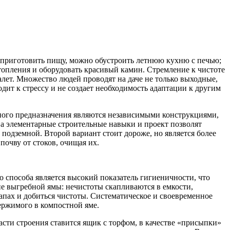
ы приготовить пищу, можно обустроить летнюю кухню с печью;
отопления и оборудовать красивый камин. Стремление к чистоте
лет. Множество людей проводят на даче не только выходные,
одит к стрессу и не создает необходимость адаптации к другим
рного предназначения являются независимыми конструкциями,
 а элементарные строительные навыки и проект позволят
 подземной. Второй вариант стоит дороже, но является более
очву от стоков, очищая их.
о способа является высокий показатель гигиеничности, что
ие выгребной ямы: нечистоты скапливаются в емкости,
запах и добиться чистоты. Систематическое и своевременное
ержимого в компостной яме.
асти строения ставится ящик с торфом, в качестве «присыпки»