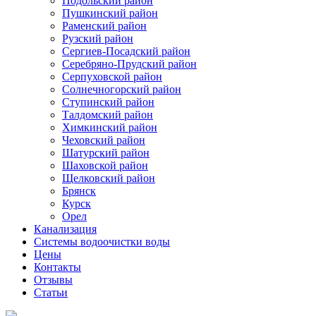
Подольский район
Пушкинский район
Раменский район
Рузский район
Сергиев-Посадский район
Серебряно-Прудский район
Серпуховской район
Солнечногорский район
Ступинский район
Талдомский район
Химкинский район
Чеховский район
Шатурский район
Шаховской район
Щелковский район
Брянск
Курск
Орел
Канализация
Системы водоочистки воды
Цены
Контакты
Отзывы
Статьи