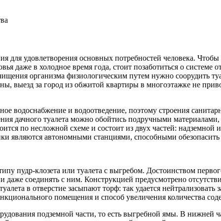
тва
вия для удовлетворения основных потребностей человека. Чтоб
вья даже в холодное время года, стоит позаботиться о системе 
очищения организма физиологическим путем нужно соорудить туа
даны, выезд за город из обжитой квартиры в многоэтажке не прив
нное водоснабжение и водоотведение, поэтому строения санита
ения дачного туалета можно обойтись подручными материалами,
ится по несложной схеме и состоит из двух частей: надземной и
и являются автономными станциями, способными обезопасить п
типу пудр-клозета или туалета с выгребом. Достоинством первог
а и даже соединять с ним. Конструкцией предусмотрено отсутств
уалета в отверстие засыпают торф: так удается нейтрализовать 
ункционального помещения и способ увеличения количества сод
орудования подземной части, то есть выгребной ямы. В нижней ч