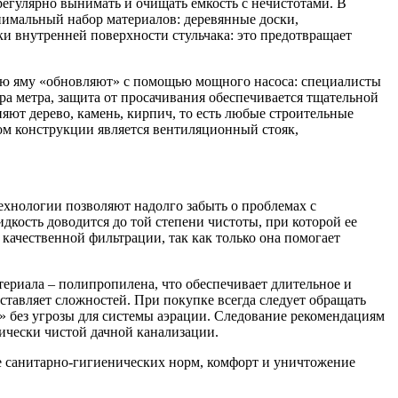
регулярно вынимать и очищать емкость с нечистотами. В
инимальный набор материалов: деревянные доски,
ки внутренней поверхности стульчака: это предотвращает
нную яму «обновляют» с помощью мощного насоса: специалисты
ра метра, защита от просачивания обеспечивается тщательной
няют дерево, камень, кирпич, то есть любые строительные
ом конструкции является вентиляционный стояк,
ехнологии позволяют надолго забыть о проблемах с
дкость доводится до той степени чистоты, при которой ее
 качественной фильтрации, так как только она помогает
ериала – полипропилена, что обеспечивает длительное и
дставляет сложностей. При покупке всегда следует обращать
ь» без угрозы для системы аэрации. Следование рекомендациям
ически чистой дачной канализации.
е санитарно-гигиенических норм, комфорт и уничтожение