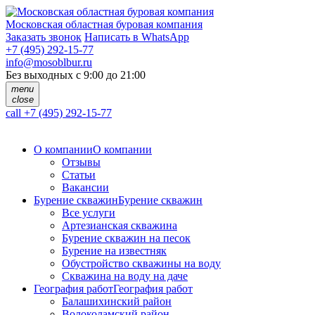
Московская областная буровая компания
Заказать звонок
Написать в WhatsApp
+7 (495) 292-15-77
info@mosoblbur.ru
Без выходных с 9:00 до 21:00
menu
close
call
+7 (495) 292-15-77
О компании
О компании
Отзывы
Статьи
Вакансии
Бурение скважин
Бурение скважин
Все услуги
Артезианская скважина
Бурение скважин на песок
Бурение на известняк
Обустройство скважины на воду
Скважина на воду на даче
География работ
География работ
Балашихинский район
Волоколамский район