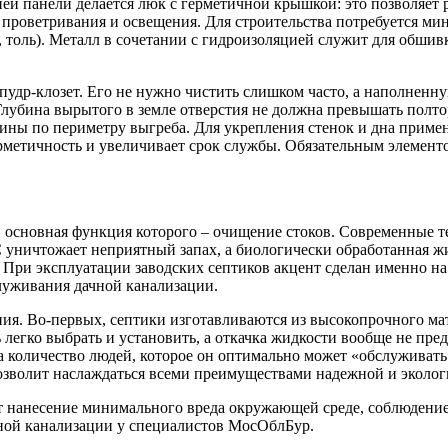
ей панели делается люк с герметичной крышкой: это позволяет 
я проветривания и освещения. Для строительства потребуется м
 толь). Металл в сочетании с гидроизоляцией служит для обшив
м пудр-клозет. Его не нужно чистить слишком часто, а наполне
Глубина вырытого в земле отверстия не должна превышать полто
глины по периметру выгреба. Для укрепления стенок и дна приме
ерметичность и увеличивает срок службы. Обязательным элемент
, основная функция которого – очищение стоков. Современные т
 уничтожает неприятный запах, а биологически обработанная жи
. При эксплуатации заводских септиков акцент сделан именно на
луживания дачной канализации.
ия. Во-первых, септики изготавливаются из высокопрочного мат
 легко выбрать и установить, а откачка жидкости вообще не пре
та количество людей, которое он оптимально может «обслуживат
озволит наслаждаться всеми преимуществами надежной и эколог
т нанесение минимального вреда окружающей среде, соблюдени
мной канализации у специалистов МосОблБур.