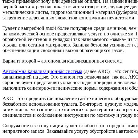
также применяют золу или древесные опилки. На задней внешн
верней части «треугольника» остается отверстие, служащее дл
металлические листы, гидроизоляционный материал (рубероид,
загрязнение деревянных элементов конструкции нечистотами.
Туалет с выгребной ямой более популярен среди дачников, че
на коммерческой основе предоставляют услуги по очистке ям. 
обработкой ее стенок и укладкой так называемого «замка» из 
отходы или остатки материалов. Заливка бетоном усиливает г
обеспечивающий свободный выход образующихся газов.
Вариант второй – автономная канализационная система
Автономна канализационная система
(далее АКС) – это септик
канализацией на даче. Это становится возможным, так как АКС
сброс не будет представлять опасность для природы и человека
выполнить санитарно-гигиенические нормы содержания и обс
АКС – это продвинутое поколение сантехнического оборудован
беззаботное использование туалета. Во-вторых, нужную модель
внимание на указанное в технических характеристиках агрега
специалистов и соблюдение инструкции по монтажу и уходу п
Сооружение и эксплуатация туалета любого типа предполагаю
неприятного запаха. Заказывайте услугу обустройства автоно