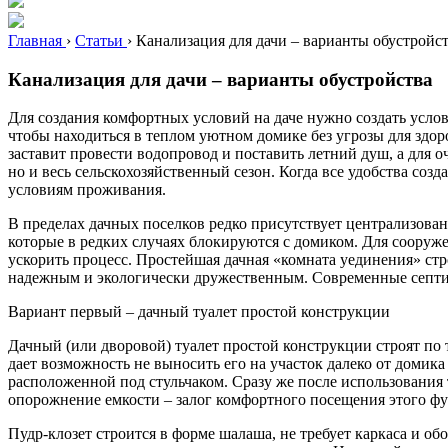
Главная
›
Статьи
›
Канализация для дачи – варианты обустройс
Канализация для дачи – варианты обустройства
Для создания комфортных условий на даче нужно создать усло
чтобы находиться в теплом уютном домике без угрозы для здоро
заставит провести водопровод и поставить летний душ, а для 
но и весь сельскохозяйственный сезон. Когда все удобства соз
условиям проживания.
В пределах дачных поселков редко присутствует централизова
которые в редких случаях блокируются с домиком. Для сооруж
ускорить процесс. Простейшая дачная «комната уединения» стро
надежным и экологически дружественным. Современные септик
Вариант первый – дачный туалет простой конструкции
Дачный (или дворовой) туалет простой конструкции строят по 
дает возможность не выносить его на участок далеко от домик
расположенной под стульчаком. Сразу же после использования т
опорожнение емкости – залог комфортного посещения этого ф
Пудр-клозет строится в форме шалаша, не требует каркаса и об