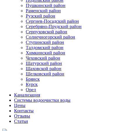
Подольский район
Пушкинский район
Раменский район
Рузский район
Сергиев-Посадский район
Серебряно-Прудский район
Серпуховской район
Солнечногорский район
Ступинский район
Талдомский район
Химкинский район
Чеховский район
Шатурский район
Шаховской район
Щелковский район
Брянск
Курск
Орел
Канализация
Системы водоочистки воды
Цены
Контакты
Отзывы
Статьи