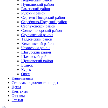
Подольский район
Пушкинский район
Раменский район
Рузский район
Сергиев-Посадский район
Серебряно-Прудский район
Серпуховской район
Солнечногорский район
Ступинский район
Талдомский район
Химкинский район
Чеховский район
Шатурский район
Шаховской район
Щелковский район
Брянск
Курск
Орел
Канализация
Системы водоочистки воды
Цены
Контакты
Отзывы
Статьи