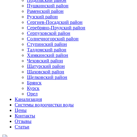
Подольский район
Пушкинский район
Раменский район
Рузский район
Сергиев-Посадский район
Серебряно-Прудский район
Серпуховской район
Солнечногорский район
Ступинский район
Талдомский район
Химкинский район
Чеховский район
Шатурский район
Шаховской район
Щелковский район
Брянск
Курск
Орел
Канализация
Системы водоочистки воды
Цены
Контакты
Отзывы
Статьи