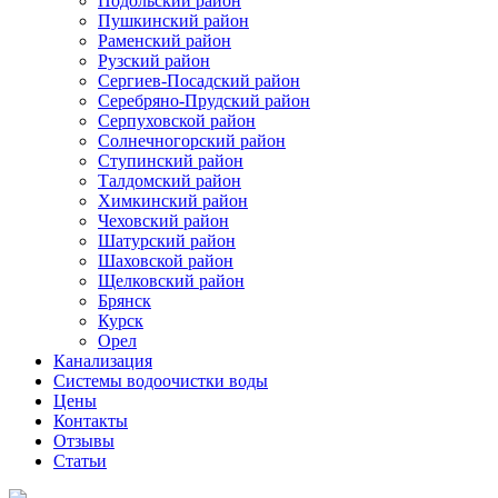
Подольский район
Пушкинский район
Раменский район
Рузский район
Сергиев-Посадский район
Серебряно-Прудский район
Серпуховской район
Солнечногорский район
Ступинский район
Талдомский район
Химкинский район
Чеховский район
Шатурский район
Шаховской район
Щелковский район
Брянск
Курск
Орел
Канализация
Системы водоочистки воды
Цены
Контакты
Отзывы
Статьи