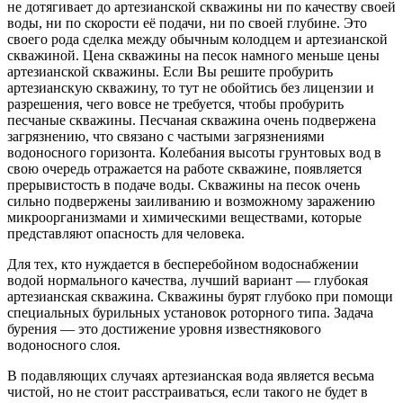
не дотягивает до артезианской скважины ни по качеству своей
воды, ни по скорости её подачи, ни по своей глубине. Это
своего рода сделка между обычным колодцем и артезианской
скважиной. Цена скважины на песок намного меньше цены
артезианской скважины.
Если Вы решите пробурить
артезианскую скважину, то тут не обойтись без лицензии и
разрешения, чего вовсе не требуется, чтобы пробурить
песчаные скважины. Песчаная скважина очень подвержена
загрязнению, что связано с частыми загрязнениями
водоносного горизонта. Колебания высоты грунтовых вод в
свою очередь отражается на работе скважине, появляется
прерывистость в подаче воды. Скважины на песок очень
сильно подвержены заиливанию и возможному заражению
микроорганизмами и химическими веществами, которые
представляют опасность для человека.
Для тех, кто нуждается в бесперебойном водоснабжении
водой нормального качества, лучший вариант — глубокая
артезианская скважина. Скважины бурят глубоко при помощи
специальных бурильных установок роторного типа. Задача
бурения — это достижение уровня известнякового
водоносного слоя.
В подавляющих случаях артезианская вода является весьма
чистой, но не стоит расстраиваться, если такого не будет в